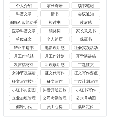
个人介绍
家长寄语
读书笔记
科普文章
情书
会议通知
偏锋AI智能助手
检讨书
读后感
医学科普文章
颁奖词
家长意见书
单位征文
个人简历
保证书
转正申请书
电影观后感
社会实践活动
月工作总结
月工作计划
开学演讲稿
发言稿材料
听观读后感
主题征文
女神节祝福语
征文代写作
征文写作要点
征文写作技巧
征文写作
年度计划写作
小红书封面图
抖音开通团购
小红书写作
企业加班管理
公司考勤管理
公众号动图
偏锋小代
员工心得
战略定位