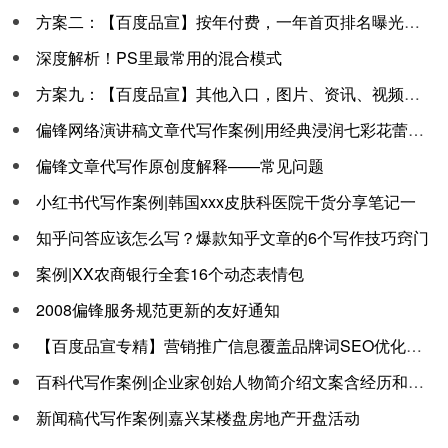
方案二：【百度品宣】按年付费，一年首页排名曝光品牌。
深度解析！PS里最常用的混合模式
方案九：【百度品宣】其他入口，图片、资讯、视频、笔记、贴吧、文库等
偏锋网络演讲稿文章代写作案例|用经典浸润七彩花蕾，立志成为传播中华经典,传承红色基因的幼教工作者
偏锋文章代写作原创度解释——常见问题
小红书代写作案例|韩国xxx皮肤科医院干货分享笔记一
知乎问答应该怎么写？爆款知乎文章的6个写作技巧窍门
案例|XX农商银行全套16个动态表情包
2008偏锋服务规范更新的友好通知
【百度品宣专精】营销推广信息覆盖品牌词SEO优化搜索正面12个方案
百科代写作案例|企业家创始人物简介绍文案含经历和公益活动
新闻稿代写作案例|嘉兴某楼盘房地产开盘活动