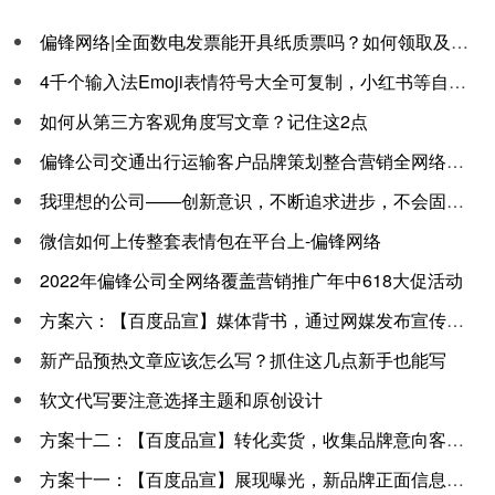
偏锋网络|全面数电发票能开具纸质票吗？如何领取及开票流程方法
4千个输入法Emoji表情符号大全可复制，小红书等自媒体聊天私域通用
如何从第三方客观角度写文章？记住这2点
偏锋公司交通出行运输客户品牌策划整合营销全网络推广案例G5300
我理想的公司——创新意识，不断追求进步，不会固步自封
微信如何上传整套表情包在平台上-偏锋网络
2022年偏锋公司全网络覆盖营销推广年中618大促活动
方案六：【百度品宣】媒体背书，通过网媒发布宣传推广曝光品牌
新产品预热文章应该怎么写？抓住这几点新手也能写
软文代写要注意选择主题和原创设计
方案十二：【百度品宣】转化卖货，收集品牌意向客户线索和下单转化业绩
方案十一：【百度品宣】展现曝光，新品牌正面信息展现曝光提高知名度