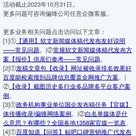
活动截止2023年10月31日。
更多问题可咨询偏锋公司任意企微客服。
更多业务相关问题点击访问以下文章：
[1]①
【通用】软文新闻媒体稿代发布友好说明
——常见问题
。|②
常规软文新闻媒体稿代发布方
案【报价】供亲们参考——常见问题
。
[2]①
发稿文章包【收录】网址被收录排名效果好
百度能检索搜到品牌信息覆盖全网推广方案
。|
②
【收录】截图历史多行业多品牌多平台客户案
例
。
[3]①
政务机构事业单位国企发布稿任务【官媒】
体传播收录|偏锋网络案例
。|②
白名单媒体是什
么意思？有哪些？全国各地1358家官媒一览表
。
[4]①
百度知道【问答】贴吧口碑营销推广代发布