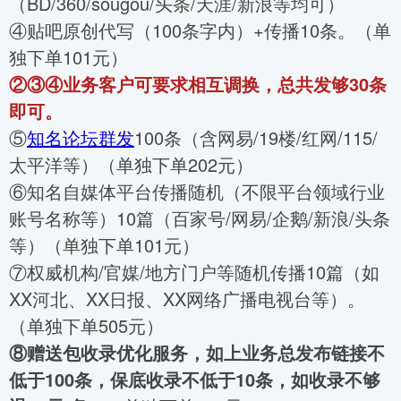
（BD/360/sougou/头条/天涯/新浪等均可）
④贴吧原创代写（100条字内）+传播10条。（单
独下单101元）
②③④业务客户可要求相互调换，总共发够
30条
即可。
⑤
知名论坛群发
100条（含网易/19楼/红网/115/
太平洋等）（单独下单202元）
⑥知名自媒体平台传播随机（不限平台领域行业
账号名称等）10篇（百家号/网易/企鹅/新浪/头条
等）（单独下单101元）
⑦权威机构/官媒/地方门户等随机传播10篇（如
XX河北、XX日报、XX网络广播电视台等）。
（单独下单505元）
⑧赠送包收录优化服务，如上业务总发布链接不
低于
100条，保底收录不低于10条，如收录不够