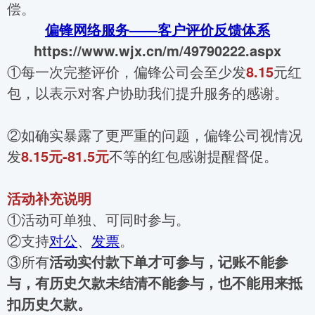
偿。
偏锋网络服务——客户评价反馈体系
https://www.wjx.cn/m/49790222.aspx
①每一次完整评价，偏锋公司会至少发
8.15
元红
包，以表示对客户协助我们提升服务的感谢。
②如确实暴露了更严重的问题，偏锋公司视情况
发
8.15元-81.5元
不等的红包感谢提醒督促。
活动
补充说明
①活动可单独、可同时参与。
②支持
对公
、
发票
。
③所有
活动实付款下单才可参与，记账不能参
与，有历史欠款未结清不能参与，也不能用来抵
扣历史欠款。