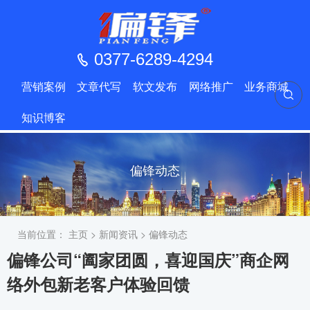
0377-6289-4294
营销案例
文章代写
软文发布
网络推广
业务商城
知识博客
偏锋动态
当前位置：
主页
>
新闻资讯
>
偏锋动态
偏锋公司“阖家团圆，喜迎国庆”商企网
络外包新老客户体验回馈