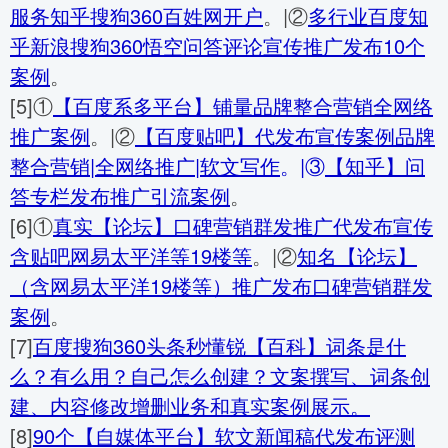
服务知乎搜狗360百姓网开户
。|②
多行业百度知
乎新浪搜狗360悟空问答评论宣传推广发布10个
案例
。
[5]①
【百度系多平台】铺量品牌整合营销全网络
推广案例
。|②
【百度贴吧】代发布宣传案例品牌
整合营销|全网络推广|软文写作
。|③
【知乎】问
答专栏发布推广引流案例
。
[6]①
真实【论坛】口碑营销群发推广代发布宣传
含贴吧网易太平洋等19楼等
。|②
知名【论坛】
（含网易太平洋19楼等）推广发布口碑营销群发
案例
。
[7]
百度搜狗360头条秒懂锐【百科】词条是什
么？有么用？自己怎么创建？文案撰写、词条创
建、内容修改增删业务和真实案例展示。
[8]
90个【自媒体平台】软文新闻稿代发布评测