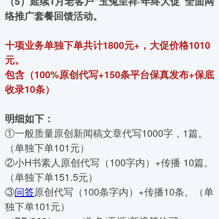
（
5
）延续
1月
老客户“
玉兔呈祥
·
年终大促
”
全面
网
络推广套餐
回馈活动
。
十
项业务
单独下单共计
1800元+，大促价格1010
元。
包含（100%
原创
代写+150条平台保真发布+保底
收录10条）
明细如下：
①一般质量原创新闻稿文章代写1000字，1篇。
（单独下单101元）
②小H书素人原创代写（100字内）+传播 10篇。
（单独下单151.5元）
③
问答
原创代写（100条字内）+传播10条。（单
独下单101元）