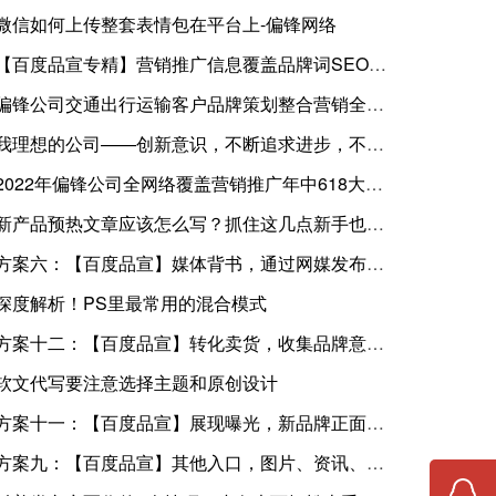
微信如何上传整套表情包在平台上-偏锋网络
【百度品宣专精】营销推广信息覆盖品牌词SEO优化搜索正面12个方案
偏锋公司交通出行运输客户品牌策划整合营销全网络推广案例G5300
我理想的公司——创新意识，不断追求进步，不会固步自封
2022年偏锋公司全网络覆盖营销推广年中618大促活动
新产品预热文章应该怎么写？抓住这几点新手也能写
方案六：【百度品宣】媒体背书，通过网媒发布宣传推广曝光品牌
深度解析！PS里最常用的混合模式
方案十二：【百度品宣】转化卖货，收集品牌意向客户线索和下单转化业绩
软文代写要注意选择主题和原创设计
方案十一：【百度品宣】展现曝光，新品牌正面信息展现曝光提高知名度
方案九：【百度品宣】其他入口，图片、资讯、视频、笔记、贴吧、文库等