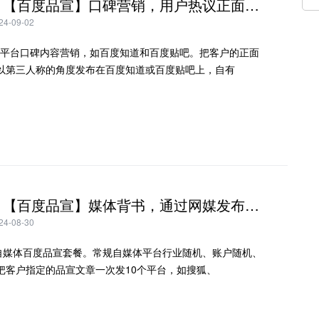
方案七：【百度品宣】口碑营销，用户热议正面宣传曝光品牌
-09-02
自有平台口碑内容营销，如百度知道和百度贴吧。把客户的正面
以第三人称的角度发布在百度知道或百度贴吧上，自有
方案六：【百度品宣】媒体背书，通过网媒发布宣传推广曝光品牌
-08-30
权重自媒体百度品宣套餐。常规自媒体平台行业随机、账户随机、
把客户指定的品宣文章一次发10个平台，如搜狐、