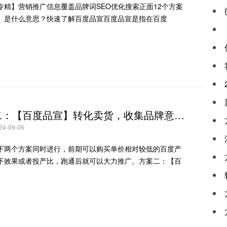
专精】营销推广信息覆盖品牌词SEO优化搜索正面12个方案
】是什么意思？快速了解百度品宣百度品宣是指在百度
方案十二：【百度品宣】转化卖货，收集品牌意向客户线索和下单转化业绩
-09-06
下两个方案同时进行，前期可以购买单价相对较低的百度产
下效果或者投产比，跑通后就可以大力推广。方案二：【百