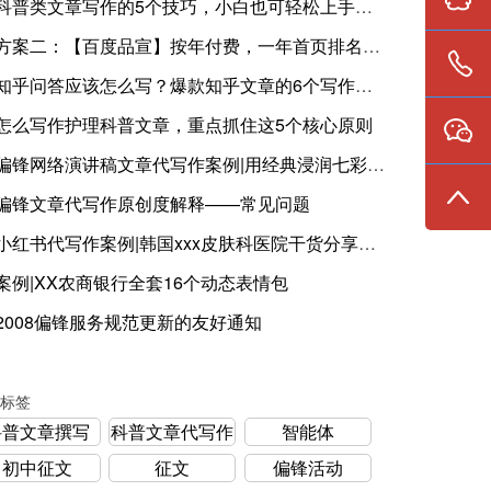
科普类文章写作的5个技巧，小白也可轻松上手掌握方法要点
方案二：【百度品宣】按年付费，一年首页排名曝光品牌。
知乎问答应该怎么写？爆款知乎文章的6个写作技巧窍门
怎么写作护理科普文章，重点抓住这5个核心原则
偏锋网络演讲稿文章代写作案例|用经典浸润七彩花蕾，立志成为传播中华经典,传承红色基因的幼教工作者
偏锋文章代写作原创度解释——常见问题
小红书代写作案例|韩国xxx皮肤科医院干货分享笔记一
案例|XX农商银行全套16个动态表情包
2008偏锋服务规范更新的友好通知
标签
科普文章撰写
科普文章代写作
智能体
初中征文
征文
偏锋活动