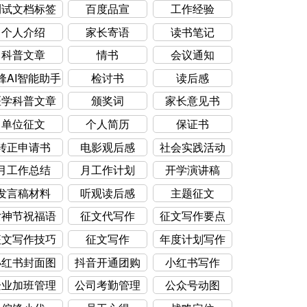
测试文档标签
百度品宣
工作经验
个人介绍
家长寄语
读书笔记
科普文章
情书
会议通知
锋AI智能助手
检讨书
读后感
医学科普文章
颁奖词
家长意见书
单位征文
个人简历
保证书
转正申请书
电影观后感
社会实践活动
月工作总结
月工作计划
开学演讲稿
发言稿材料
听观读后感
主题征文
女神节祝福语
征文代写作
征文写作要点
征文写作技巧
征文写作
年度计划写作
小红书封面图
抖音开通团购
小红书写作
企业加班管理
公司考勤管理
公众号动图