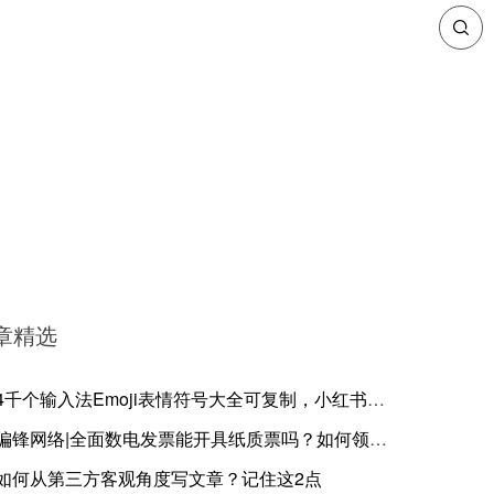
章精选
4千个输入法Emoji表情符号大全可复制，小红书等自媒体聊天私域通用
偏锋网络|全面数电发票能开具纸质票吗？如何领取及开票流程方法
如何从第三方客观角度写文章？记住这2点